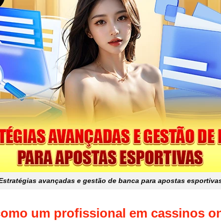
Estratégias avançadas e gestão de banca para apostas esportiva
 como um profissional em cassinos on