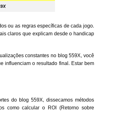
59X
s ou as regras específicas de cada jogo.
iais claros que explicam desde o handicap
ualizações constantes no blog 559X, você
 influenciam o resultado final. Estar bem
ortes do blog 559X, dissecamos métodos
os como calcular o ROI (Retorno sobre