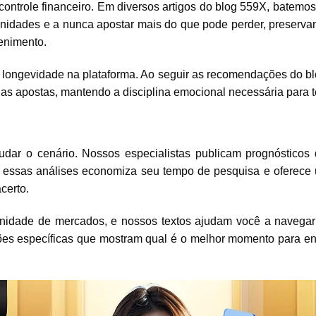
 controle financeiro. Em diversos artigos do blog 559X, batemo
unidades e a nunca apostar mais do que pode perder, preserva
enimento.
a longevidade na plataforma. Ao seguir as recomendações do bl
 das apostas, mantendo a disciplina emocional necessária para 
tudar o cenário. Nossos especialistas publicam prognósticos 
 essas análises economiza seu tempo de pesquisa e oferece 
certo.
inidade de mercados, e nossos textos ajudam você a navegar 
ções específicas que mostram qual é o melhor momento para en