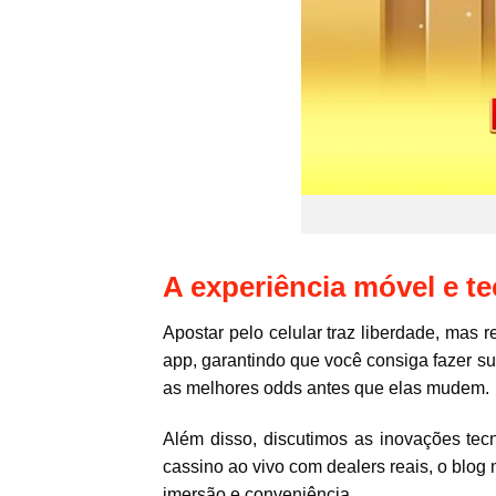
A experiência móvel e t
Apostar pelo celular traz liberdade, mas r
app, garantindo que você consiga fazer s
as melhores odds antes que elas mudem.
Além disso, discutimos as inovações te
cassino ao vivo com dealers reais, o blo
imersão e conveniência.