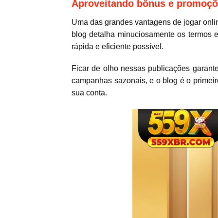
Aproveitando bônus e promoç
Uma das grandes vantagens de jogar online
blog detalha minuciosamente os termos e
rápida e eficiente possível.
Ficar de olho nessas publicações garant
campanhas sazonais, e o blog é o primeir
sua conta.