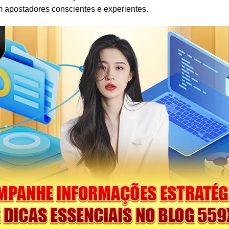
m apostadores conscientes e experientes.