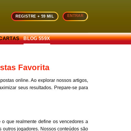
ENTRAR
REGISTRE + 59 MIL
 CARTAS
BLOG 559X
stas Favorita
ostas online. Ao explorar nossos artigos,
ximizar seus resultados. Prepare-se para
é o que realmente define os vencedores a
os outros jogadores. Nossos conteúdos são