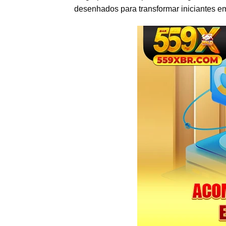
desenhados para transformar iniciantes e