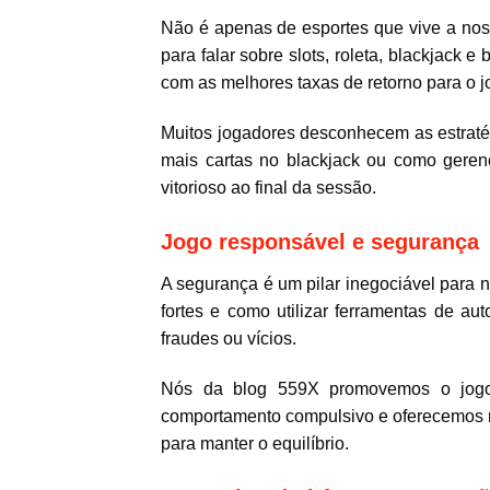
Não é apenas de esportes que vive a no
para falar sobre slots, roleta, blackjac
com as melhores taxas de retorno para o 
Muitos jogadores desconhecem as estraté
mais cartas no blackjack ou como gerenc
vitorioso ao final da sessão.
Jogo responsável e segurança
A segurança é um pilar inegociável para 
fortes e como utilizar ferramentas de a
fraudes ou vícios.
Nós da blog 559X promovemos o jogo r
comportamento compulsivo e oferecemos re
para manter o equilíbrio.