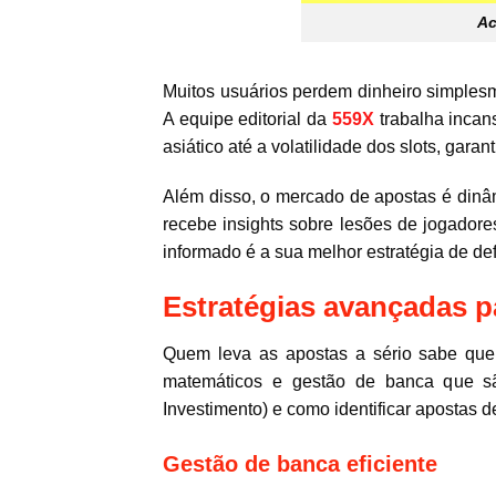
Ac
Muitos usuários perdem dinheiro simples
A equipe editorial da
559X
trabalha incan
asiático até a volatilidade dos slots, gar
Além disso, o mercado de apostas é dinâ
recebe insights sobre lesões de jogadore
informado é a sua melhor estratégia de de
Estratégias avançadas p
Quem leva as apostas a sério sabe que
matemáticos e gestão de banca que sã
Investimento) e como identificar apostas 
Gestão de banca eficiente