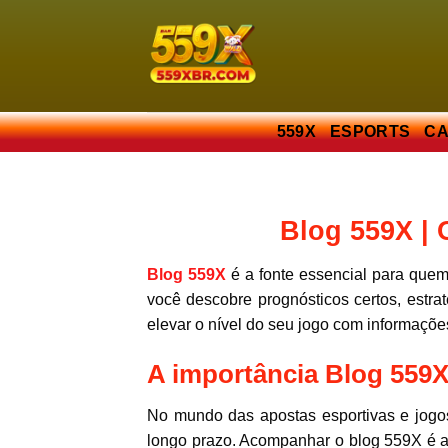
Skip
to
content
559X
ESPORTS
CA
Blog 559X | 
Blog 559X
é a fonte essencial para quem 
você descobre prognósticos certos, estr
elevar o nível do seu jogo com informaçõe
A importância Blog 559X
No mundo das apostas esportivas e jogos
longo prazo. Acompanhar o blog 559X é a 