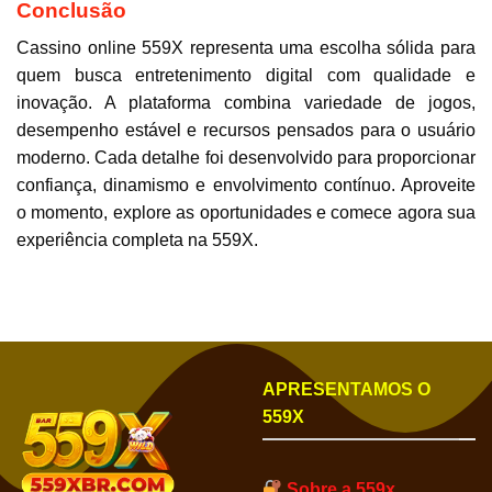
Conclusão
Cassino online 559X representa uma escolha sólida para
quem busca entretenimento digital com qualidade e
inovação. A plataforma combina variedade de jogos,
desempenho estável e recursos pensados para o usuário
moderno. Cada detalhe foi desenvolvido para proporcionar
confiança, dinamismo e envolvimento contínuo. Aproveite
o momento, explore as oportunidades e comece agora sua
experiência completa na 559X.
APRESENTAMOS O
559X
Sobre a 559x