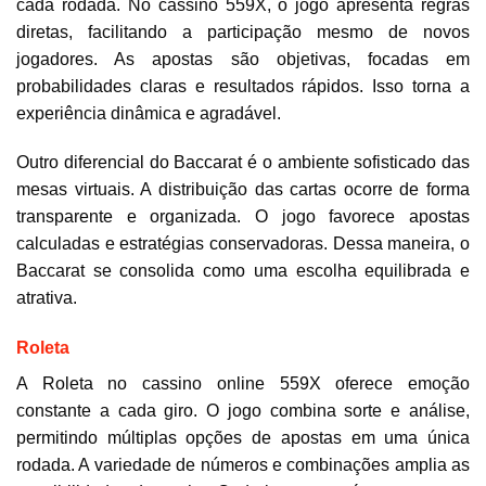
cada rodada. No cassino 559X, o jogo apresenta regras
diretas, facilitando a participação mesmo de novos
jogadores. As apostas são objetivas, focadas em
probabilidades claras e resultados rápidos. Isso torna a
experiência dinâmica e agradável.
Outro diferencial do Baccarat é o ambiente sofisticado das
mesas virtuais. A distribuição das cartas ocorre de forma
transparente e organizada. O jogo favorece apostas
calculadas e estratégias conservadoras. Dessa maneira, o
Baccarat se consolida como uma escolha equilibrada e
atrativa.
Roleta
A Roleta no cassino online 559X oferece emoção
constante a cada giro. O jogo combina sorte e análise,
permitindo múltiplas opções de apostas em uma única
rodada. A variedade de números e combinações amplia as