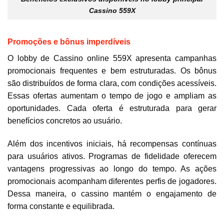
Cassino 559X
Promoções e bônus imperdíveis
O lobby de Cassino online 559X apresenta campanhas
promocionais frequentes e bem estruturadas. Os bônus
são distribuídos de forma clara, com condições acessíveis.
Essas ofertas aumentam o tempo de jogo e ampliam as
oportunidades. Cada oferta é estruturada para gerar
benefícios concretos ao usuário.
Além dos incentivos iniciais, há recompensas contínuas
para usuários ativos. Programas de fidelidade oferecem
vantagens progressivas ao longo do tempo. As ações
promocionais acompanham diferentes perfis de jogadores.
Dessa maneira, o cassino mantém o engajamento de
forma constante e equilibrada.