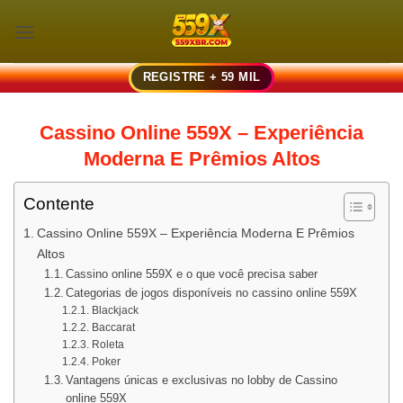
Skip
to
content
REGISTRE + 59 MIL
Cassino Online 559X – Experiência
Moderna E Prêmios Altos
Contente
Cassino Online 559X – Experiência Moderna E Prêmios
Altos
Cassino online 559X e o que você precisa saber
Categorias de jogos disponíveis no cassino online 559X
Blackjack
Baccarat
Roleta
Poker
Vantagens únicas e exclusivas no lobby de Cassino
online 559X