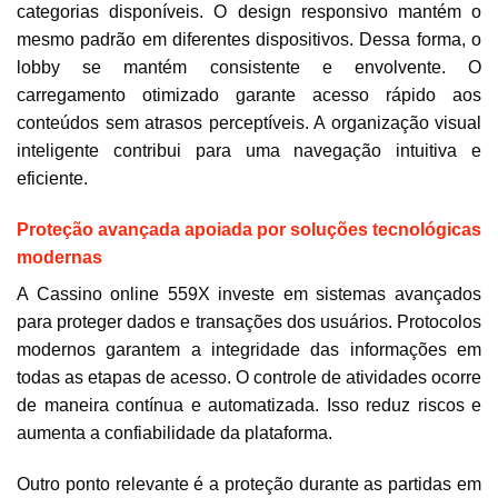
categorias disponíveis. O design responsivo mantém o
mesmo padrão em diferentes dispositivos. Dessa forma, o
lobby se mantém consistente e envolvente. O
carregamento otimizado garante acesso rápido aos
conteúdos sem atrasos perceptíveis. A organização visual
inteligente contribui para uma navegação intuitiva e
eficiente.
Proteção avançada apoiada por soluções tecnológicas
modernas
A Cassino online 559X investe em sistemas avançados
para proteger dados e transações dos usuários. Protocolos
modernos garantem a integridade das informações em
todas as etapas de acesso. O controle de atividades ocorre
de maneira contínua e automatizada. Isso reduz riscos e
aumenta a confiabilidade da plataforma.
Outro ponto relevante é a proteção durante as partidas em