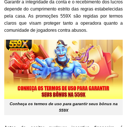
Garantir a integridade da conta e o recebimento dos lucros
depende do cumprimento estrito das regras estabelecidas
pela casa. As promoções 559X são regidas por termos
claros que visam proteger tanto a operadora quanto a
comunidade de jogadores contra abusos.
Conheça os termos de uso para garantir seus bônus na
559X