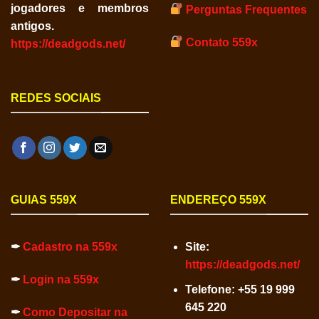
jogadores e membros
Perguntas Frequentes
antigos.
Contato 559x
https://deadgods.net/
REDES SOCIAIS
GUIAS 559X
ENDEREÇO 559X
✒
Cadastro na 559x
Site:
https://deadgods.net/
✒
Login na 559x
Telefone:
+55 19 999
645 220
✒
Como Depositar na