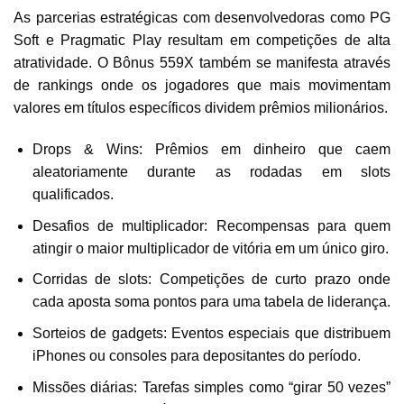
As parcerias estratégicas com desenvolvedoras como PG
Soft e Pragmatic Play resultam em competições de alta
atratividade. O Bônus 559X também se manifesta através
de rankings onde os jogadores que mais movimentam
valores em títulos específicos dividem prêmios milionários.
Drops & Wins: Prêmios em dinheiro que caem
aleatoriamente durante as rodadas em slots
qualificados.
Desafios de multiplicador: Recompensas para quem
atingir o maior multiplicador de vitória em um único giro.
Corridas de slots: Competições de curto prazo onde
cada aposta soma pontos para uma tabela de liderança.
Sorteios de gadgets: Eventos especiais que distribuem
iPhones ou consoles para depositantes do período.
Missões diárias: Tarefas simples como “girar 50 vezes”