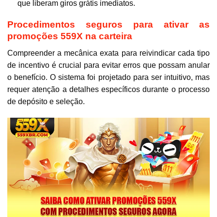
que liberam giros grátis imediatos.
Procedimentos seguros para ativar as
promoções 559X na carteira
Compreender a mecânica exata para reivindicar cada tipo
de incentivo é crucial para evitar erros que possam anular
o benefício. O sistema foi projetado para ser intuitivo, mas
requer atenção a detalhes específicos durante o processo
de depósito e seleção.