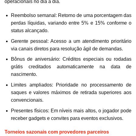
operacionais no dia a dia.
Reembolso semanal: Retorno de uma porcentagem das
perdas líquidas, variando entre 5% e 15% conforme o
status alcançado.
Gerente pessoal: Acesso a um atendimento prioritário
via canais diretos para resolução ágil de demandas.
Bônus de aniversário: Créditos especiais ou rodadas
grátis creditados automaticamente na data de
nascimento.
Limites ampliados: Prioridade no processamento de
saques e valores máximos de retirada superiores aos
convencionais.
Presentes físicos: Em níveis mais altos, o jogador pode
receber gadgets e convites para eventos exclusivos.
Torneios sazonais com provedores parceiros