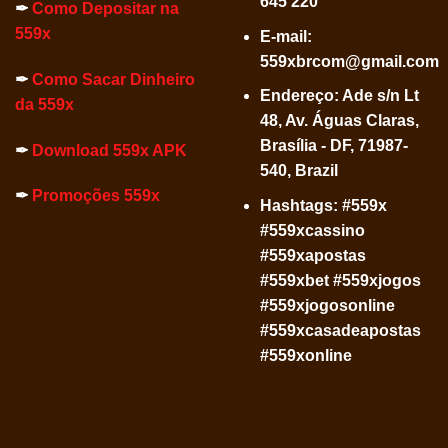
645 220
✒
Como Depositar na
559x
E-mail:
559xbrcom@gmail.com
✒
Como Sacar Dinheiro
Endereço: Ade s/n Lt
da 559x
48, Av. Águas Claras,
Brasília - DF, 71987-
✒
Download 559x APK
540, Brazil
✒
Promoções 559x
Hashtags: #559x
#559xcassino
#559xapostas
#559xbet #559xjogos
#559xjogosonline
#559xcasadeapostas
#559xonline