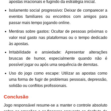
apostas irracionais e fugindo da estratégia inicial.
Isolamento social progressivo: Deixar de comparecer a
eventos familiares ou encontros com amigos para
passar mais tempo jogando online.
Mentiras sobre gastos: Ocultar de pessoas próximas o
valor real gasto nas plataformas ou o tempo dedicado
às apostas.
Irritabilidade e ansiedade: Apresentar alterações
bruscas de humor, especialmente quando não é
possível jogar ou após uma sequência de derrotas.
Uso do jogo como escape: Utilizar as apostas como
uma forma de fugir de problemas pessoais, depressão,
solidão ou conflitos profissionais.
Conclusão
Jogo responsável resume-se a manter o controle absoluto