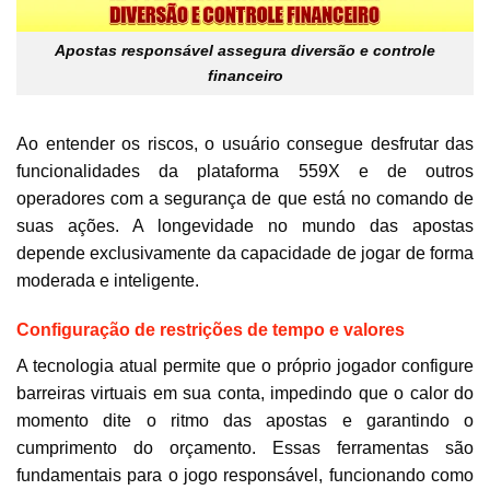
Apostas responsável assegura diversão e controle
financeiro
Ao entender os riscos, o usuário consegue desfrutar das
funcionalidades da plataforma 559X e de outros
operadores com a segurança de que está no comando de
suas ações. A longevidade no mundo das apostas
depende exclusivamente da capacidade de jogar de forma
moderada e inteligente.
Configuração de restrições de tempo e valores
A tecnologia atual permite que o próprio jogador configure
barreiras virtuais em sua conta, impedindo que o calor do
momento dite o ritmo das apostas e garantindo o
cumprimento do orçamento. Essas ferramentas são
fundamentais para o jogo responsável, funcionando como