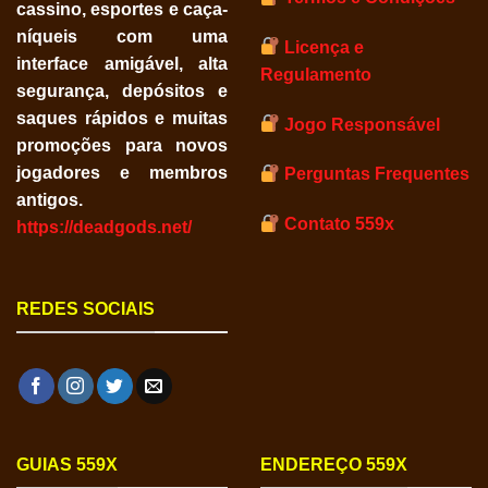
cassino, esportes e caça-
níqueis com uma
Licença e
interface amigável, alta
Regulamento
segurança, depósitos e
saques rápidos e muitas
Jogo Responsável
promoções para novos
jogadores e membros
Perguntas Frequentes
antigos.
Contato 559x
https://deadgods.net/
REDES SOCIAIS
GUIAS 559X
ENDEREÇO 559X