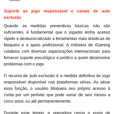
Suporte ao jogo responsável e canais de auto
exclusão
Quando as medidas preventivas básicas não são
suficientes, é fundamental que o jogador tenha acesso
rápido e desburocratizado a ferramentas mais drásticas de
bloqueio e a apoio profissional. A indústria de iGaming
colabora com diversas organizações internacionais para
fornecer suporte psicológico e jurídico a quem desenvolve
problemas com o jogo.
O recurso de auto exclusão é a medida definitiva de jogo
responsável disponível nas plataformas sérias. Ao ativar
essa função, o usuário bloqueia seu próprio acesso à
conta por um período que pode variar de seis meses a
cinco anos, ou até permanentemente.
Durante esse tempo, a operadora cessa o envio de