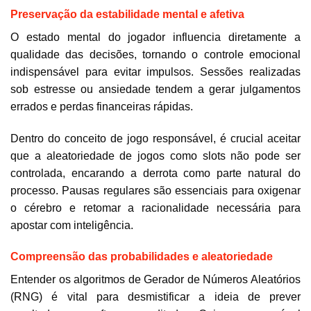
Preservação da estabilidade mental e afetiva
O estado mental do jogador influencia diretamente a
qualidade das decisões, tornando o controle emocional
indispensável para evitar impulsos. Sessões realizadas
sob estresse ou ansiedade tendem a gerar julgamentos
errados e perdas financeiras rápidas.
Dentro do conceito de jogo responsável, é crucial aceitar
que a aleatoriedade de jogos como slots não pode ser
controlada, encarando a derrota como parte natural do
processo. Pausas regulares são essenciais para oxigenar
o cérebro e retomar a racionalidade necessária para
apostar com inteligência.
Compreensão das probabilidades e aleatoriedade
Entender os algoritmos de Gerador de Números Aleatórios
(RNG) é vital para desmistificar a ideia de prever