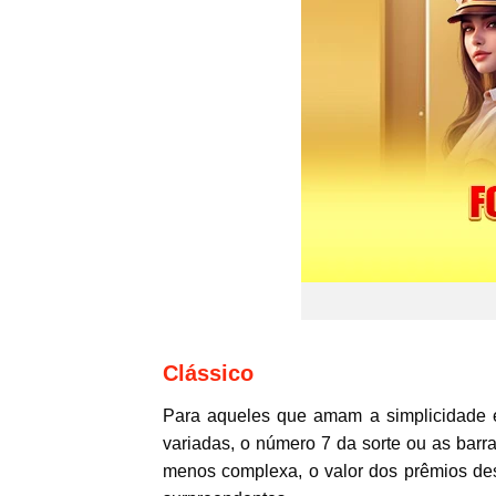
Clássico
Para aqueles que amam a simplicidade e a
variadas, o número 7 da sorte ou as bar
menos complexa, o valor dos prêmios de