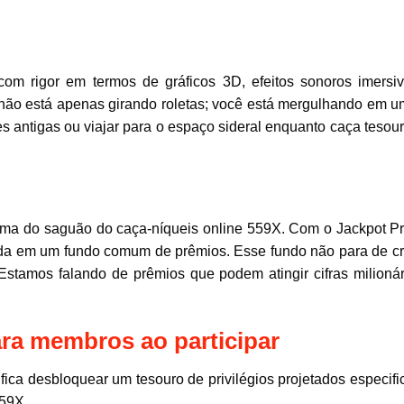
com rigor em termos de gráficos 3D, efeitos sonoros imersivo
não está apenas girando roletas; você está mergulhando em u
ões antigas ou viajar para o espaço sideral enquanto caça teso
 fama do saguão do caça-níqueis online 559X. Com o Jackpot 
da em um fundo comum de prêmios. Esse fundo não para de cre
 Estamos falando de prêmios que podem atingir cifras milio
ara membros ao participar
ifica desbloquear um tesouro de privilégios projetados especif
559X.