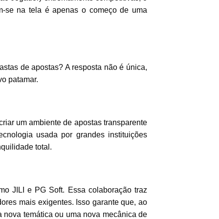
ham-se na tela é apenas o começo de uma
astas de apostas? A resposta não é única,
vo patamar.
criar um ambiente de apostas transparente
ecnologia usada por grandes instituições
uilidade total.
mo JILI e PG Soft. Essa colaboração traz
ores mais exigentes. Isso garante que, ao
ma nova temática ou uma nova mecânica de