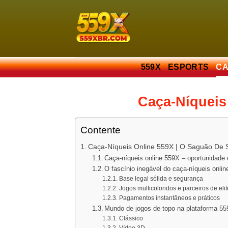
Skip
to
content
559X
ESPORTS
CA
Caça-Níqueis 
Contente
Caça-Níqueis Online 559X | O Saguão De S
Caça-níqueis online 559X – oportunidade
O fascínio inegável do caça-níqueis onli
Base legal sólida e segurança
Jogos multicoloridos e parceiros de elit
Pagamentos instantâneos e práticos
Mundo de jogos de topo na plataforma 5
Clássico
Vídeo 3D