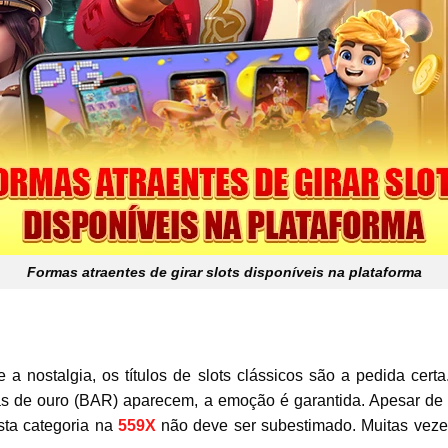
Formas atraentes de girar slots disponíveis na plataforma
 nostalgia, os títulos de slots clássicos são a pedida cert
ras de ouro (BAR) aparecem, a emoção é garantida. Apesar de 
sta categoria na
559X
não deve ser subestimado. Muitas vezes