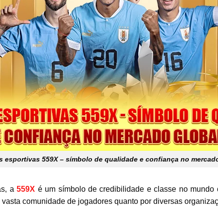
 esportivas 559X – símbolo de qualidade e confiança no mercad
as, a
559X
é um símbolo de credibilidade e classe no mundo d
 vasta comunidade de jogadores quanto por diversas organizaçõ