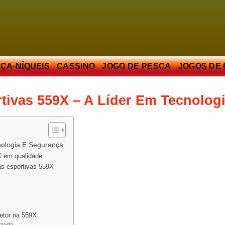
ÇA-NÍQUEIS
CASSINO
JOGO DE PESCA
JOGOS DE
tivas 559X – A Líder Em Tecnolog
nologia E Segurança
X em qualidade
as esportivas 559X
etor na 559X
izada