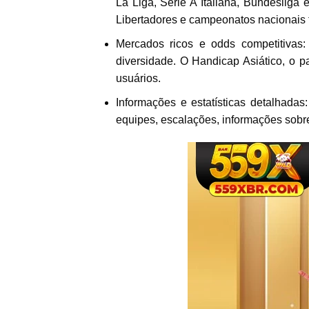
La Liga, Série A Italiana, Bundeslig
Libertadores e campeonatos nacionais
Mercados ricos e odds competitivas:
diversidade. O Handicap Asiático, o 
usuários.
Informações e estatísticas detalhadas
equipes, escalações, informações sobre