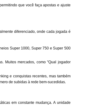
 permitindo que você faça apostas e ajuste
almente diferenciado, onde cada jogada é
orneios Super 1000, Super 750 e Super 500
as. Muitos mercados, como “Qual jogador
anking e conquistas recentes, mas também
número de subidas à rede bem-sucedidas.
 táticas em constante mudança. A unidade