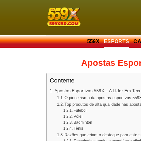
Skip
to
content
559X
ESPORTS
CA
Apostas Espor
Contente
Apostas Esportivas 559X – A Líder Em Tec
O pioneirismo da apostas esportivas 559
Top produtos de alta qualidade nas apost
Futebol
Vôlei
Badminton
Tênis
Razões que criam o destaque para este s
Tecnologia pioneira e experiência otim