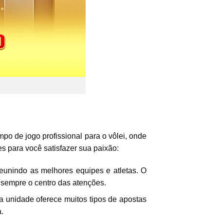
o de jogo profissional para o vôlei, onde
es para você satisfazer sua paixão:
 reunindo as melhores equipes e atletas. O
sempre o centro das atenções.
 a unidade oferece muitos tipos de apostas
.