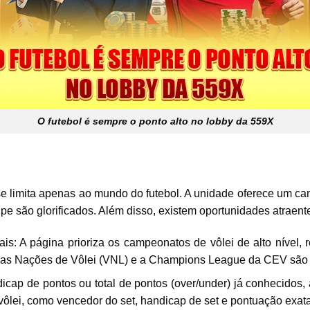
O futebol é sempre o ponto alto no lobby da 559X
e limita apenas ao mundo do futebol. A unidade oferece um camp
uipe são glorificados. Além disso, existem oportunidades atraent
nais: A página prioriza os campeonatos de vôlei de alto nível,
as Nações de Vôlei (VNL) e a Champions League da CEV são 
icap de pontos ou total de pontos (over/under) já conhecidos,
 vôlei, como vencedor do set, handicap de set e pontuação exata