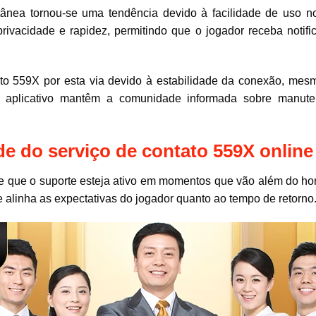
ntânea tornou-se uma tendência devido à facilidade de uso no
ivacidade e rapidez, permitindo que o jogador receba notif
tato 559X por esta via devido à estabilidade da conexão, me
 no aplicativo mantêm a comunidade informada sobre manut
de do serviço de contato 559X online
ge que o suporte esteja ativo em momentos que vão além do hor
e alinha as expectativas do jogador quanto ao tempo de retorno