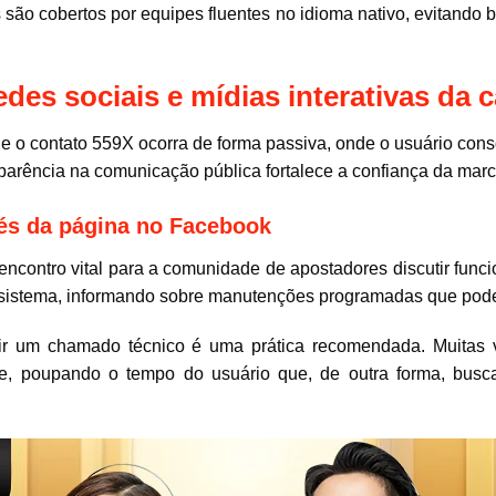
 são cobertos por equipes fluentes no idioma nativo, evitando ba
s sociais e mídias interativas da 
ue o contato 559X ocorra de forma passiva, onde o usuário c
arência na comunicação pública fortalece a confiança da marc
vés da página no Facebook
contro vital para a comunidade de apostadores discutir funcio
 sistema, informando sobre manutenções programadas que pode
brir um chamado técnico é uma prática recomendada. Muitas 
te, poupando o tempo do usuário que, de outra forma, busc