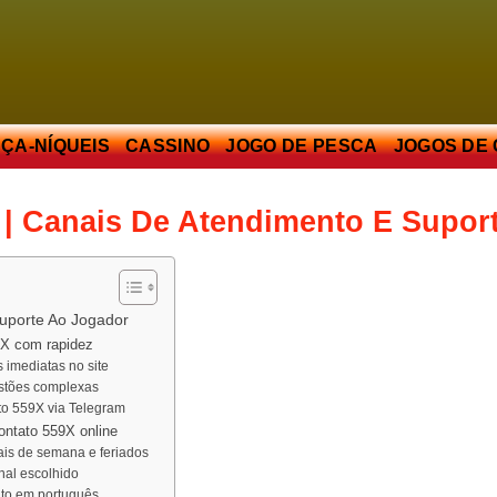
ÇA-NÍQUEIS
CASSINO
JOGO DE PESCA
JOGOS DE
 | Canais De Atendimento E Supor
uporte Ao Jogador
59X com rapidez
s imediatas no site
estões complexas
to 559X via Telegram
contato 559X online
ais de semana e feriados
al escolhido
nto em português