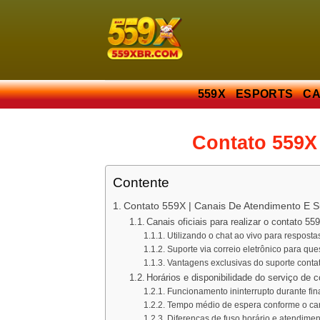
Skip
to
content
559X
ESPORTS
CA
Contato 559X
Contente
Contato 559X | Canais De Atendimento E S
Canais oficiais para realizar o contato 5
Utilizando o chat ao vivo para resposta
Suporte via correio eletrônico para qu
Vantagens exclusivas do suporte conta
Horários e disponibilidade do serviço de 
Funcionamento ininterrupto durante fin
Tempo médio de espera conforme o can
Diferenças de fuso horário e atendime