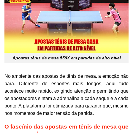
Apostas tênis de mesa 559X em partidas de alto nível
No ambiente das apostas de tênis de mesa, a emoção não
para. Diferente de esportes mais longos, aqui tudo
acontece muito rápido, exigindo atenção e permitindo que
os apostadores sintam a adrenalina a cada saque e a cada
ponto. A plataforma foi otimizada para garantir que, mesmo
nos momentos de maior tensão da partida.
O fascínio das apostas em tênis de mesa que