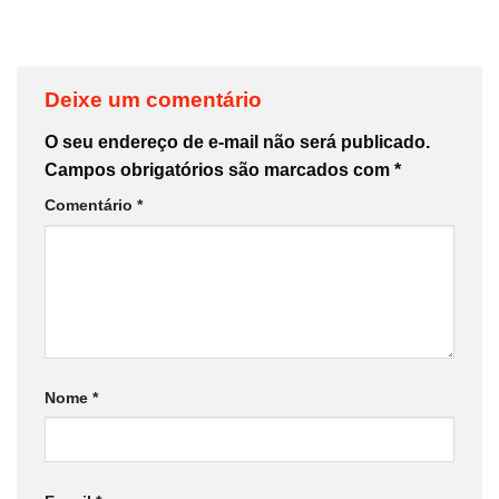
Deixe um comentário
O seu endereço de e-mail não será publicado.
Campos obrigatórios são marcados com
*
Comentário
*
Nome
*