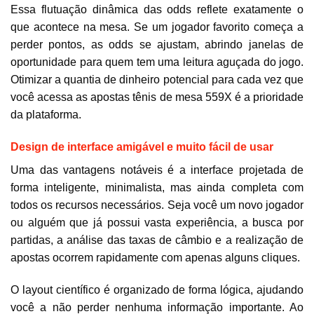
Essa flutuação dinâmica das odds reflete exatamente o
que acontece na mesa. Se um jogador favorito começa a
perder pontos, as odds se ajustam, abrindo janelas de
oportunidade para quem tem uma leitura aguçada do jogo.
Otimizar a quantia de dinheiro potencial para cada vez que
você acessa as apostas tênis de mesa 559X é a prioridade
da plataforma.
Design de interface amigável e muito fácil de usar
Uma das vantagens notáveis é a interface projetada de
forma inteligente, minimalista, mas ainda completa com
todos os recursos necessários. Seja você um novo jogador
ou alguém que já possui vasta experiência, a busca por
partidas, a análise das taxas de câmbio e a realização de
apostas ocorrem rapidamente com apenas alguns cliques.
O layout científico é organizado de forma lógica, ajudando
você a não perder nenhuma informação importante. Ao