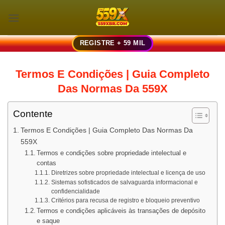
Skip
to
content
REGISTRE + 59 MIL
Termos E Condições | Guia Completo
Das Normas Da 559X
Contente
Termos E Condições | Guia Completo Das Normas Da
559X
Termos e condições sobre propriedade intelectual e
contas
Diretrizes sobre propriedade intelectual e licença de uso
Sistemas sofisticados de salvaguarda informacional e
confidencialidade
Critérios para recusa de registro e bloqueio preventivo
Termos e condições aplicáveis às transações de depósito
e saque