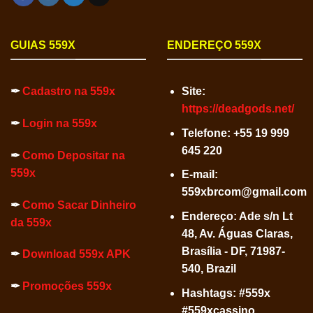
GUIAS 559X
ENDEREÇO 559X
✒
Cadastro na 559x
Site:
https://deadgods.net/
✒
Login na 559x
Telefone:
+55 19 999
645 220
✒
Como Depositar na
559x
E-mail:
559xbrcom@gmail.com
✒
Como Sacar Dinheiro
Endereço: Ade s/n Lt
da 559x
48, Av. Águas Claras,
Brasília - DF, 71987-
✒
Download 559x APK
540, Brazil
✒
Promoções 559x
Hashtags: #559x
#559xcassino