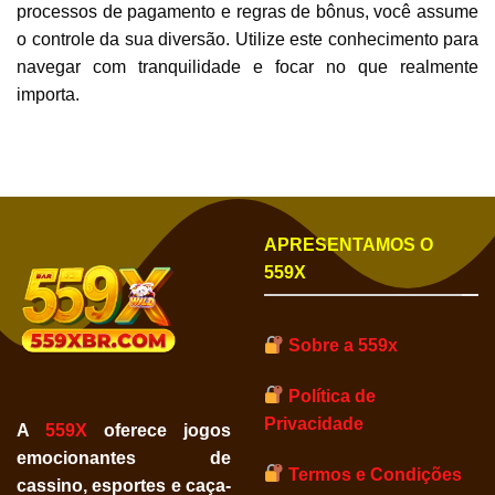
processos de pagamento e regras de bônus, você assume
o controle da sua diversão. Utilize este conhecimento para
navegar com tranquilidade e focar no que realmente
importa.
APRESENTAMOS O
559X
Sobre a 559x
Política de
Privacidade
A
559X
oferece jogos
emocionantes de
Termos e Condições
cassino, esportes e caça-