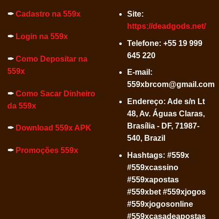
✒
Cadastro na 559x
Site:
https://deadgods.net/
✒
Login na 559x
Telefone:
+55 19 999
645 220
✒
Como Depositar na
559x
E-mail:
559xbrcom@gmail.com
✒
Como Sacar Dinheiro
Endereço: Ade s/n Lt
da 559x
48, Av. Águas Claras,
Brasília - DF, 71987-
✒
Download 559x APK
540, Brazil
✒
Promoções 559x
Hashtags: #559x
#559xcassino
#559xapostas
#559xbet #559xjogos
#559xjogosonline
#559xcasadeapostas