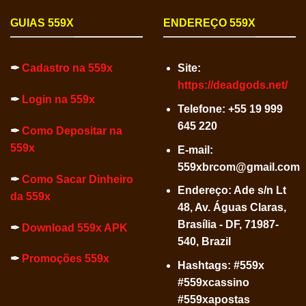
GUIAS 559X
ENDEREÇO 559X
✒
Cadastro na 559x
Site:
https://deadgods.net/
✒
Login na 559x
Telefone:
+55 19 999
645 220
✒
Como Depositar na
559x
E-mail:
559xbrcom@gmail.com
✒
Como Sacar Dinheiro
Endereço: Ade s/n Lt
da 559x
48, Av. Águas Claras,
Brasília - DF, 71987-
✒
Download 559x APK
540, Brazil
✒
Promoções 559x
Hashtags: #559x
#559xcassino
#559xapostas