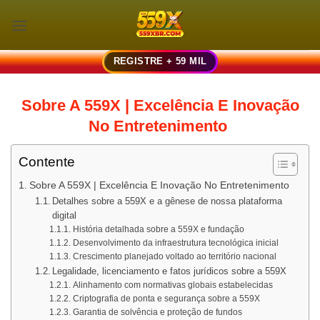
Skip
to
content
REGISTRE + 59 MIL
Sobre A 559X | Excelência E Inovação
No Entretenimento
Contente
Sobre A 559X | Excelência E Inovação No Entretenimento
Detalhes sobre a 559X e a gênese de nossa plataforma
digital
História detalhada sobre a 559X e fundação
Desenvolvimento da infraestrutura tecnológica inicial
Crescimento planejado voltado ao território nacional
Legalidade, licenciamento e fatos jurídicos sobre a 559X
Alinhamento com normativas globais estabelecidas
Criptografia de ponta e segurança sobre a 559X
Garantia de solvência e proteção de fundos